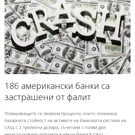
186 американски банки са
застрашени от фалит
Повишаващите се лихвени проценти, които понижиха
пазарната стойност на активите на банковата система на
САЩ с 2 трилиона долара, съчетани с голям дял
незастраховани депозити в някои банки в САЩ,