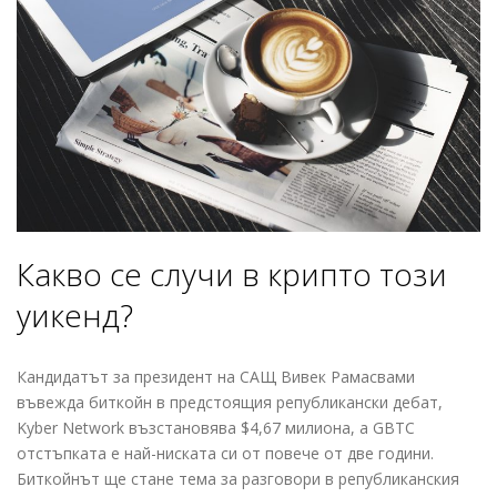
Какво се случи в крипто този
уикенд?
Кандидатът за президент на САЩ Вивек Рамасвами
въвежда биткойн в предстоящия републикански дебат,
Kyber Network възстановява $4,67 милиона, а GBTC
отстъпката е най-ниската си от повече от две години.
Биткойнът ще стане тема за разговори в републиканския