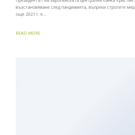
Президентът на Европейската централна банка Кристин Л
възстановяване след пандемията, въпреки строгите мерк
още 2021 г. е…
READ MORE