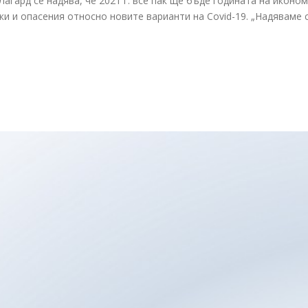
агард се надява, че 2021 г. все пак ще бъде годината на иконо
и и опасения относно новите варианти на Covid-19. „Надяваме с