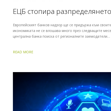
ЕЦБ стопира разпределянето
Европейският банков надзор ще се придържа към своите
икономиката не се влошава много през следващите месе
централна банка поиска от регионалните заемодатели…
READ MORE