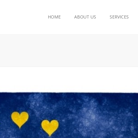
HOME
ABOUT US
SERVICES
Accounting Services
Company Registration
Tax Consultancy
European Union Grants
Payroll
Legal Consultancy
Archive