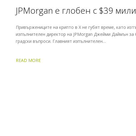
JPMorgan е глобен с $39 мил
Привържениците на крипто в X не губят време, като из
изпълнителен директор на JPMorgan Джейми Даймън за 
градски въпроси. Главният изпълнителен…
READ MORE