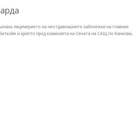
иарда
тъкнаха лицемерието на неотдавнашните забележки на главния
биткойн и крипто пред комисията на Сената на САЩ по банкови