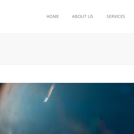
HOME
ABOUT US
SERVICES
Accounting Services
Company Registration
Tax Consultancy
European Union Grants
Payroll
Legal Consultancy
Archive