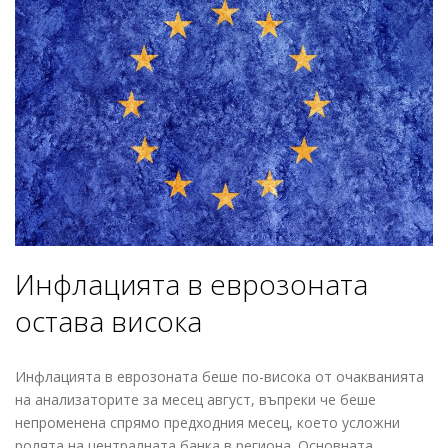
Инфлацията в еврозоната
остава висока
Инфлацията в еврозоната беше по-висока от очакванията
на анализаторите за месец август, въпреки че беше
непроменена спрямо предходния месец, което усложни
ролята на централната банка в региона. Основната