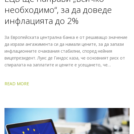
необходимо“, за да доведе
инфлацията до 2%
За Европейската централна банка е от решаващо значение
да изрази ангажимента си да намали цените, за да запази
инфлационните очаквания стабилни, според нейния
вицепрезидент. Луис де Гиндос каза, че основният риск от
спиралата на заплатите и цените е усещането, че…
READ MORE