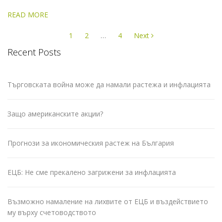
READ MORE
Posts
1
2
…
4
Next
navigation
Recent Posts
Търговската война може да намали растежа и инфлацията
Защо американските акции?
Прогнози за икономическия растеж на България
ЕЦБ: Не сме прекалено загрижени за инфлацията
Възможно намаление на лихвите от ЕЦБ и въздействието
му върху счетоводството