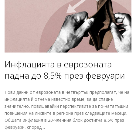
Инфлацията в еврозоната
падна до 8,5% през февруари
Нови данни от еврозоната в четвъртък предполагат, че на
инфлацията й отнема известно време, за да спадне
значително, повишавайки перспективите за по-нататъшни
повишения на лихвите в региона през следващите месеци.
Общата инфлация в 20-членния блок достигна 8,5% през
февруари, според…