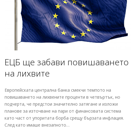
ЕЦБ ще забави повишаването
на лихвите
Европейската централна банка смекчи темпото на
повишаването на лихвените проценти в четвъртък, но
подчерта, че предстои значително затягане и изложи
планове за източване на пари от финансовата система
като част от упоритата борба срещу бързата инфлация.
След като имаше внезапното…