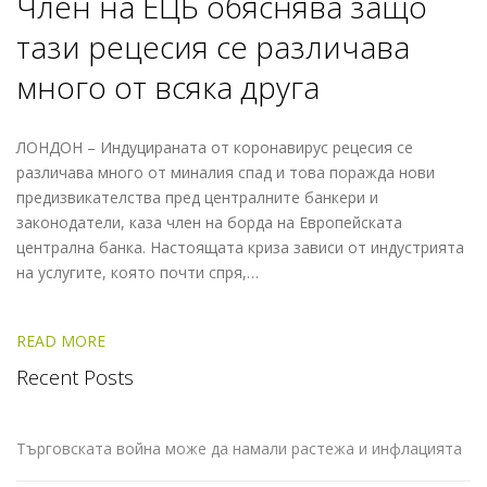
Член на ЕЦБ обяснява защо
тази рецесия се различава
много от всяка друга
ЛОНДОН – Индуцираната от коронавирус рецесия се
различава много от миналия спад и това поражда нови
предизвикателства пред централните банкери и
законодатели, каза член на борда на Европейската
централна банка. Настоящата криза зависи от индустрията
на услугите, която почти спря,…
READ MORE
Recent Posts
Търговската война може да намали растежа и инфлацията