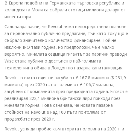
В Европа подобни на Германската търговска република и
холандската Моли са събрали стотици милиони долари от
инвеститори.
Саловаара заяви, че Revolut няма непосредствени планове
за първоначално публично предлагане, тъй като току-що е
събрало значително количество финансиране. Той не
изключи IPO тази година, но предположи, че е малко
вероятно. Миналата седмица гигантът за парични преводи
Wise стана публично достъпен в най-голямата
технологична обява в Лондон по пазарна капитализация.
Revolut отчита годишни загуби от £ 167,8 милиона ($ 231,9
милиона) през 2020 г., по-големи от £ 106,7 милиона,
загубени от компанията през предходната година. Fintech е
реализирал 222,1 милиона британски лири приходи през
миналата година. Това означава, че новата пазарна
стойност на Revolut е над 100 пъти по-голяма от
продажбите през 2020 г.
Revolut успя да пробие към втората половина на 2020 г. и