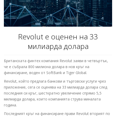
Revolut е оценeн на 33
милиарда долара
Британската финтех компания Revolut заяви в четвъртък,
че е събрала 800 милиона долара в нов кръг на
финансиране, воден от SoftBank и Tiger Global.
Revolut, който предлага банкови и търговски услуги чрез
приложение, сега се оценява на 33 милиарда долара след
последния си кръг, шесткратно увеличение спрямо 5,5
милиарда долара, които компанията струва миналата
година.
Последният кръг на финансиране прави Revolut вторият по