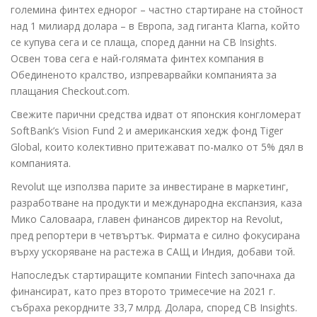
големина финтех еднорог – частно стартиране на стойност
над 1 милиард долара – в Европа, зад гиганта Klarna, който
се купува сега и се плаща, според данни на CB Insights.
Освен това сега е най-голямата финтех компания в
Обединеното кралство, изпреварвайки компанията за
плащания Checkout.com.
Свежите парични средства идват от японския конгломерат
SoftBank’s Vision Fund 2 и американския хедж фонд Tiger
Global, които колективно притежават по-малко от 5% дял в
компанията.
Revolut ще използва парите за инвестиране в маркетинг,
разработване на продукти и международна експанзия, каза
Мико Саловаара, главен финансов директор на Revolut,
пред репортери в четвъртък. Фирмата е силно фокусирана
върху ускоряване на растежа в САЩ и Индия, добави той.
Напоследък стартиращите компании Fintech започнаха да
финансират, като през второто тримесечие на 2021 г.
събраха рекордните 33,7 млрд. Долара, според CB Insights.