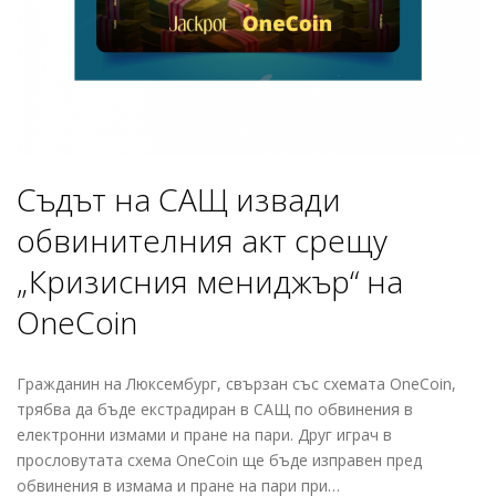
Съдът на САЩ извади
обвинителния акт срещу
„Кризисния мениджър“ на
OneCoin
Гражданин на Люксембург, свързан със схемата OneCoin,
трябва да бъде екстрадиран в САЩ по обвинения в
електронни измами и пране на пари. Друг играч в
прословутата схема OneCoin ще бъде изправен пред
обвинения в измама и пране на пари при…