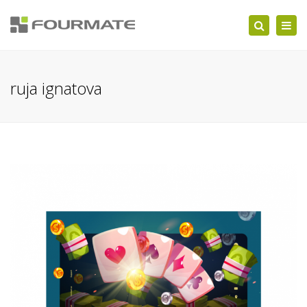
Togg
Search
navi
ruja ignatova