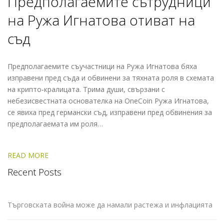
Предполагаемите сътрудници
на Ружа Игнатова отиват на
съд
Предполагаемите съучастници на Ружа Игнатова бяха
изправени пред съда и обвинени за тяхната роля в схемата
на крипто-кралицата. Трима души, свързани с
небезисвестната основателка на OneCoin Ружа Игнатова,
се явиха пред германски съд, изправени пред обвинения за
предполагаемата им роля…
READ MORE
Recent Posts
Търговската война може да намали растежа и инфлацията