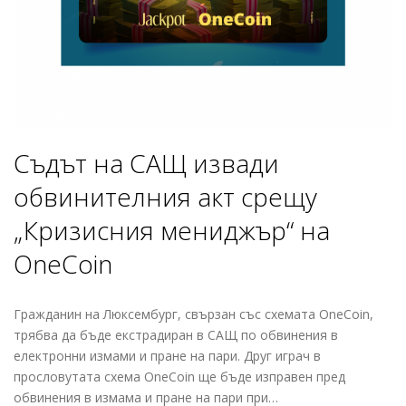
Съдът на САЩ извади
обвинителния акт срещу
„Кризисния мениджър“ на
OneCoin
Гражданин на Люксембург, свързан със схемата OneCoin,
трябва да бъде екстрадиран в САЩ по обвинения в
електронни измами и пране на пари. Друг играч в
прословутата схема OneCoin ще бъде изправен пред
обвинения в измама и пране на пари при…