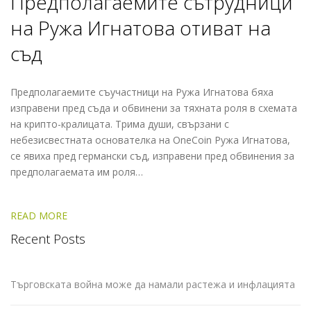
Предполагаемите сътрудници
на Ружа Игнатова отиват на
съд
Предполагаемите съучастници на Ружа Игнатова бяха
изправени пред съда и обвинени за тяхната роля в схемата
на крипто-кралицата. Трима души, свързани с
небезисвестната основателка на OneCoin Ружа Игнатова,
се явиха пред германски съд, изправени пред обвинения за
предполагаемата им роля…
READ MORE
Recent Posts
Търговската война може да намали растежа и инфлацията