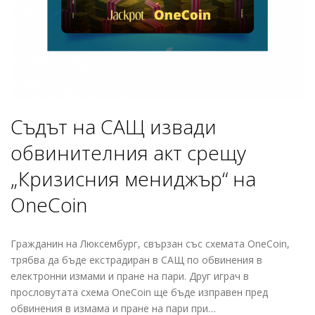
Съдът на САЩ извади
обвинителния акт срещу
„Кризисния мениджър“ на
OneCoin
Гражданин на Люксембург, свързан със схемата OneCoin,
трябва да бъде екстрадиран в САЩ по обвинения в
електронни измами и пране на пари. Друг играч в
прословутата схема OneCoin ще бъде изправен пред
обвинения в измама и пране на пари при…