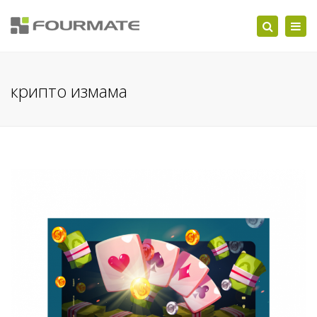
Togg
Search
navi
крипто измама