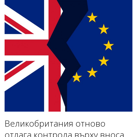
Великобритания отново
отлага контрола върху вноса