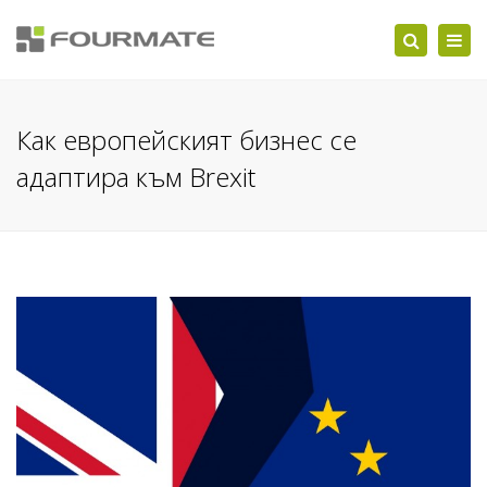
Togg
Search
navi
Как европейският бизнес се
адаптира към Brexit