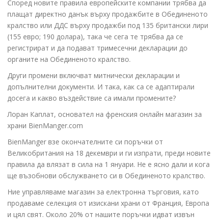
Според новите правила европейските компании трябва да
плащат директно данък върху продажбите в Обединеното
кралство или ДДС върху продажби под 135 британски лири
(155 евро; 190 долара), така че сега те трябва да се
регистрират и да подават тримесечни декларации до
органите на Обединеното кралство.
Други промени включват митнически декларации и
допълнителни документи. И така, как са се адаптирали
досега и какво въздействие са имали промените?
Лоран Каплат, основател на френския онлайн магазин за
храни BienManger.com
BienManger взе окончателните си поръчки от
Великобритания на 18 декември и ги изпрати, преди новите
правила да влязат в сила на 1 януари. Не е ясно дали и кога
ще възобнови обслужването си в Обединеното кралство.
Ние управляваме магазин за електронна търговия, като
продаваме селекция от изискани храни от Франция, Европа
и цял свят. Около 20% от нашите поръчки идват извън