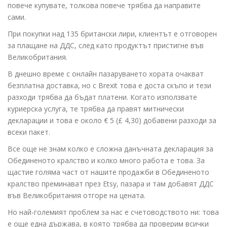
повече купувате, толкова повече трябва да направите
сами.
При покупки над 135 британски лири, клиентът е отговорен
за плащане на ДДС, след като продуктът пристигне във
Великобритания.
В днешно време с онлайн пазаруването хората очакват
безплатна доставка, но с Brexit това е доста скъпо и тези
разходи трябва да бъдат платени. Когато използвате
куриерска услуга, те трябва да правят митнически
декларации и това е около € 5 (£ 4,30) добавени разходи за
всеки пакет.
Все още не знам колко е сложна данъчната декларация за
Обединеното кралство и колко много работа е това. За
щастие голяма част от нашите продажби в Обединеното
кралство преминават през Etsy, пазара и там добавят ДДС
във Великобритания отгоре на цената.
Но най-големият проблем за нас е счетоводството ни: това
е още една държава, в която трябва да проверим всички