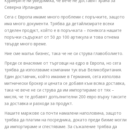
Куриерите ни уведомиха, че вече не доставят храна за
Северна Ирландия.
Сега с Европа имаме много проблеми с поръчките, защото
има много документи. Трябва да детайлизирате всеки
отделен продукт, който е в поръчката – понякога нашите
поръчки съдържат от 50 до 100 артикула и това отнема
твърде много време.
Ние сме малък бизнес, така че не си струва главоболието.
Преди се внасяхме от търговци на едро в Европа, но сега
трябва да използваме компании тук във Великобритания.
Един доставчик, който имахме в Германия, сега използва
митнически брокер и цената се добавя към всяка доставка,
така че вече не си струва да им импортираме от тях –
мисля, че те добавят допълнителни 200 евро върху таксите
за доставка и разходи за продукт.
Нашите маржове са почти намалени наполовина, защото
трябва да платим на посредника, докато преди бихме могли
да импортираме и спестяваме. За съжаление трябва да