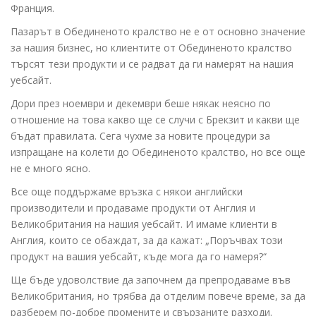
Франция.
Пазарът в Обединеното кралство не е от основно значение
за нашия бизнес, но клиентите от Обединеното кралство
търсят тези продукти и се радват да ги намерят на нашия
уебсайт.
Дори през ноември и декември беше някак неясно по
отношение на това какво ще се случи с Брекзит и какви ще
бъдат правилата. Сега чухме за новите процедури за
изпращане на колети до Обединеното кралство, но все още
не е много ясно.
Все още поддържаме връзка с някои английски
производители и продаваме продукти от Англия и
Великобритания на нашия уебсайт. И имаме клиенти в
Англия, които се обаждат, за да кажат: „Поръчвах този
продукт на вашия уебсайт, къде мога да го намеря?“
Ще бъде удоволствие да започнем да препродаваме във
Великобритания, но трябва да отделим повече време, за да
разберем по-добре промените и свързаните разходи.