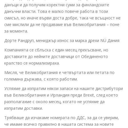
данъци и да получим коректни суми за финландските
данъчни власти. Това е малко повече работа в този
смисъл, но иначе върви доста добре, така че всъщност не
сме мислили да не продаваме във Великобритания – поне
за момента.
Дорте Рандруп, мениджър износ за марка дрехи NÜ Дания
Компанията се сблъска с един месец прекъсване, но
доставките до нейните доставчици от Обединеното
кралство се нормализираха.
Мисля, че Великобритания е четвъртата или петата по
големина държава, с която работим.
Успяхме да изпратим някои запаси на нашите дистрибутори
във Великобритания и Ирландия преди Brexit, след което
разполагахме с около месец, когато не успяхме да
изпратим доставки.
Трябваше да изчакаме номерата по ДДС, за да се уверим,
че имаме всичко правилно в нашата система за новите