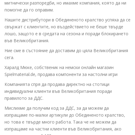
митнически разпоредби, но имахме компания, която да ни
помогне да го оправим.
Нашите дистрибутори в Обединеното кралство успяха да се
свържат с клиентите, но въздействието не беше твърде
лошо, защото е в средата на сезона и поради блокирането
във Великобритания.
Ние сме в състояние да доставим до цяла Великобритания
сега.
Харалд Мюке, собственик на немски онлайн магазин
Spielmaterial.de, продава компоненти за настолни игри
Компанията спря да продава директно на стотици
индивидуални клиенти във Великобритания поради
правилото за ДДС.
Мислихме да получим код за ДДС, за да можем да
изпращаме по-малки артикули до Обединеното кралство,
но това е твърде много работа. Така че не можем да
изпращаме на частни клиенти във Великобритания, ако