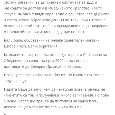
онлайн магазини, за да приемем системата за ДДС и
разходите за доставка в Обединеното кралство, което
струва няколко хиляди евро. Това е единствената държава
в света, която обработва данъци по този начин и това е
основният проблем. Това е индивидуално нещо, направено
от Великобритания и никъде другаде по света.
Бал Лойла, собственик на онлайн хранителен магазин
Europa Fresh, Великобритания
Компанията стартира малко преди първото блокиране на
Обединеното кралство през 2020 г., но сега спря
доставките до Северна Ирландия и Европа.
Все още се развиваме като бизнес, но в момента това е
задушаващо.
Идеята беше да започнем да изнасяме повече: знаем, че
клиентите са там и получаваме много запитвания. Но това
е нещо, което ще трябва да поставим на заден план,
докато нещата станат по-лесни или по-ясни.