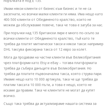
поръчката е под £ 135.
Имам някои клиенти от бизнес към бизнес и те не са
засегнати, но всички малки клиенти ги няма. Има нещо като
400-500 клиенти от Обединеното кралство, които не
можем да обслужваме повече, така че това е загуба за нас.
При поръчки над 135 британски лири е много по-скъпо за
всички клиенти от Обединеното кралство, тъй като те
трябва да платят митнически такси и някои такси: например
DHL таксува фиксирана такса от 12 евро за колет.
Мога да продавам на частни клиенти във Великобритания
чрез платформи като Etsy и eBay – тогава платформата
трябва да събира данъците във Великобритания. Но
трябва да платите първоначална такса, която струва пари.
Имаме нещо като 10 000 артикула, така че ще трябва да
платим таксата 10 000 пъти, а това е нещо, което не
искаме да правим. Така че клиентите не могат да купят
всичко.
Също така трябва да актуализираме нашата система за