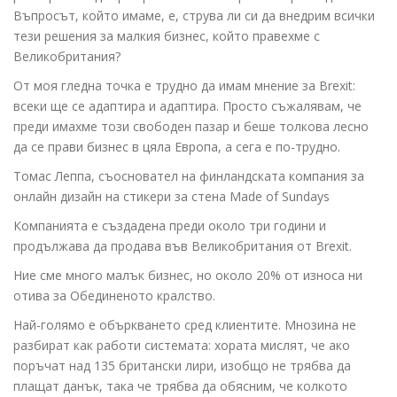
Въпросът, който имаме, е, струва ли си да внедрим всички
тези решения за малкия бизнес, който правехме с
Великобритания?
От моя гледна точка е трудно да имам мнение за Brexit:
всеки ще се адаптира и адаптира. Просто съжалявам, че
преди имахме този свободен пазар и беше толкова лесно
да се прави бизнес в цяла Европа, а сега е по-трудно.
Томас Леппа, съосновател на финландската компания за
онлайн дизайн на стикери за стена Made of Sundays
Компанията е създадена преди около три години и
продължава да продава във Великобритания от Brexit.
Ние сме много малък бизнес, но около 20% от износа ни
отива за Обединеното кралство.
Най-голямо е объркването сред клиентите. Мнозина не
разбират как работи системата: хората мислят, че ако
поръчат над 135 британски лири, изобщо не трябва да
плащат данък, така че трябва да обясним, че колкото