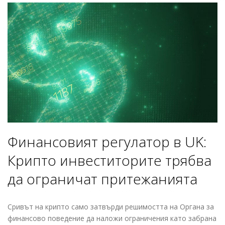
Финансовият регулатор в UK:
Крипто инвеститорите трябва
да ограничат притежанията
Сривът на крипто само затвърди решимостта на Органа за
финансово поведение да наложи ограничения като забрана