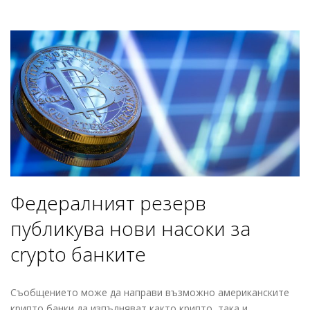
Федералният резерв
публикува нови насоки за
crypto банките
Съобщението може да направи възможно американските
крипто банки да изпълняват както крипто, така и