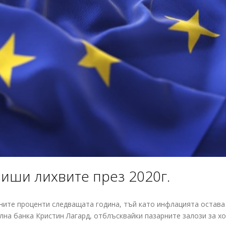
иши лихвите през 2020г.
ните проценти следващата година, тъй като инфлацията остава
ална банка Кристин Лагард, отблъсквайки пазарните залози за х