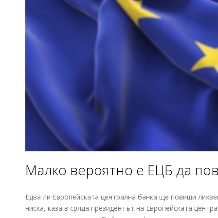
Малко вероятно е ЕЦБ да пов
Едва ли Европейската централна банка ще повиши лихве
ниска, каза в сряда президентът на Европейската центр