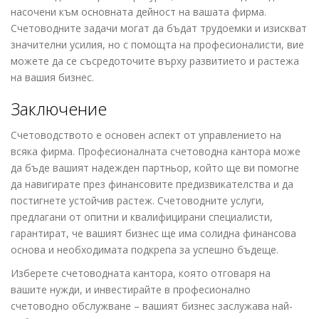
насочени към основната дейност на вашата фирма.
Счетоводните задачи могат да бъдат трудоемки и изискват
значителни усилия, но с помощта на професионалисти, вие
можете да се съсредоточите върху развитието и растежа
на вашия бизнес.
Заключение
Счетоводството е основен аспект от управлението на
всяка фирма. Професионалната счетоводна кантора може
да бъде вашият надежден партньор, който ще ви помогне
да навигирате през финансовите предизвикателства и да
постигнете устойчив растеж. Счетоводните услуги,
предлагани от опитни и квалифицирани специалисти,
гарантират, че вашият бизнес ще има солидна финансова
основа и необходимата подкрепа за успешно бъдеще.
Изберете счетоводната кантора, която отговаря на
вашите нужди, и инвестирайте в професионално
счетоводно обслужване – вашият бизнес заслужава най-