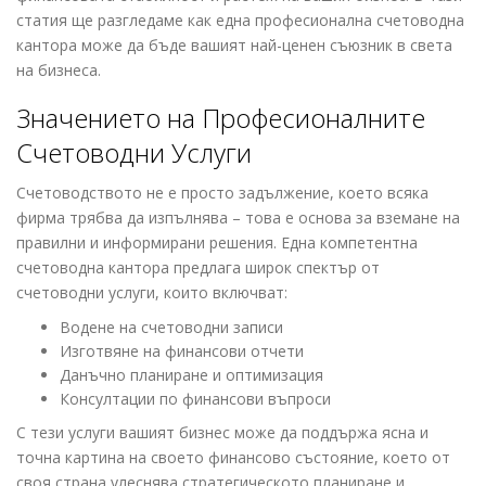
статия ще разгледаме как една професионална счетоводна
кантора може да бъде вашият най-ценен съюзник в света
на бизнеса.
Значението на Професионалните
Счетоводни Услуги
Счетоводството не е просто задължение, което всяка
фирма трябва да изпълнява – това е основа за вземане на
правилни и информирани решения. Една компетентна
счетоводна кантора предлага широк спектър от
счетоводни услуги, които включват:
Водене на счетоводни записи
Изготвяне на финансови отчети
Данъчно планиране и оптимизация
Консултации по финансови въпроси
С тези услуги вашият бизнес може да поддържа ясна и
точна картина на своето финансово състояние, което от
своя страна улеснява стратегическото планиране и