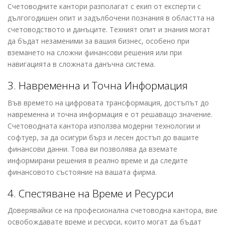
Счетоводните кантори разполагат с екип от експерти с
дългогодишен опит и задълбочени познания в областта на
счетоводството и данъците. Техният опит и знания могат
да бъдат незаменими за вашия бизнес, особено при
вземането на сложни финансови решения или при
навигацията в сложната данъчна система.
3. Навременна и Точна Информация
Във времето на цифровата трансформация, достъпът до
навременна и точна информация е от решаващо значение.
Счетоводната кантора използва модерни технологии и
софтуер, за да осигури бърз и лесен достъп до вашите
финансови данни. Това ви позволява да вземате
информирани решения в реално време и да следите
финансовото състояние на вашата фирма.
4. Спестяване на Време и Ресурси
Доверявайки се на професионална счетоводна кантора, вие
освобождавате време и ресурси, които могат да бъдат