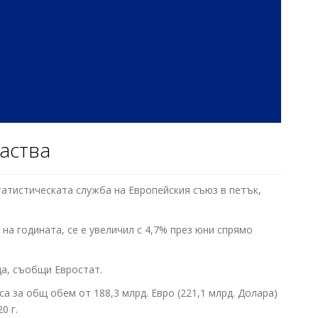
аства
татистическата служба на Европейския съюз в петък,
на годината, се е увеличил с 4,7% през юни спрямо
ца, съобщи Евростат.
а за общ обем от 188,3 млрд. Евро (221,1 млрд. Долара)
0 г.