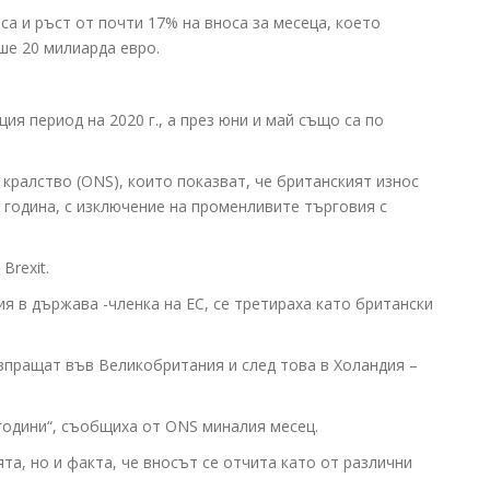
са и ръст от почти 17% на вноса за месеца, което
еше 20 милиарда евро.
я период на 2020 г., а през юни и май също са по
кралство (ONS), които показват, че британският износ
и година, с изключение на променливите търговия с
Brexit.
я в държава -членка на ЕС, се третираха като британски
изпращат във Великобритания и след това в Холандия –
 години“, съобщиха от ONS миналия месец.
та, но и факта, че вносът се отчита като от различни