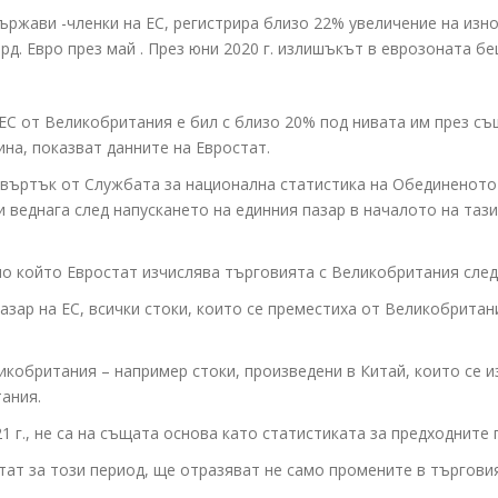
държави -членки на ЕС, регистрира близо 22% увеличение на изно
лрд. Евро през май . През юни 2020 г. излишъкът в еврозоната б
С от Великобритания е бил с близо 20% под нивата им през същи
ина, показват данните на Евростат.
твъртък от Службата за национална статистика на Обединеното 
и веднага след напускането на единния пазар в началото на таз
о който Евростат изчислява търговията с Великобритания след 
зар на ЕС, всички стоки, които се преместиха от Великобритани
икобритания – например стоки, произведени в Китай, които се 
тания.
1 г., не са на същата основа като статистиката за предходните
тат за този период, ще отразяват не само промените в търговия