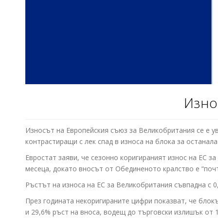
Изно
Износът на Европейския съюз за Великобритания се е ув
контрастиращи с лек спад в износа на блока за останала
Евростат заяви, че сезонно коригираният износ на ЕС за
месеца, докато вносът от Обединеното кралство е “поч
Ръстът на износа на ЕС за Великобритания съвпадна с 0,
През годината некоригираните цифри показват, че блокъ
и 29,6% ръст на вноса, водещ до търговски излишък от 1