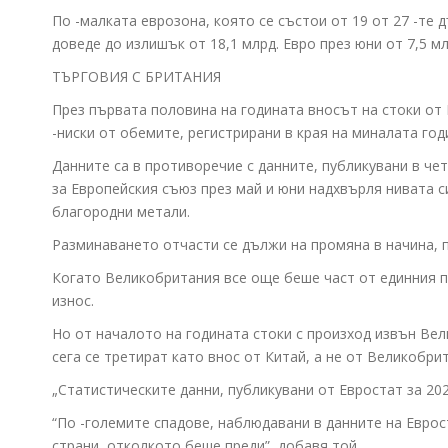
По -малката еврозона, която се състои от 19 от 27 -те 
доведе до излишък от 18,1 млрд. Евро през юни от 7,5 м
ТЪРГОВИЯ С БРИТАНИЯ
През първата половина на годината вносът на стоки от Е
-ниски от обемите, регистрирани в края на миналата год
Данните са в противоречие с данните, публикувани в че
за Европейския съюз през май и юни надхвърля нивата с
благородни метали.
Разминаването отчасти се дължи на промяна в начина, п
Когато Великобритания все още беше част от единния па
износ.
Но от началото на годината стоки с произход извън Вел
сега се третират като внос от Китай, а не от Великобри
„Статистическите данни, публикувани от Евростат за 202
“По -големите спадове, наблюдавани в данните на Еврос
страни, отколкото беше преди”, добавя той.