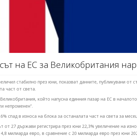
сът на ЕС за Великобритания нар
еличил стабилно през юни, показват данните, публикувани от с
та част от света.
 Великобритания, който напусна единния пазар на ЕС в началото 
ти непроменен”.
6% спад в износа на блока за останалата част на света за месе
т от 27 държави регистрира през юни 22,3% увеличение на износ
4,8 милиарда евро, в сравнение с 20 милиарда евро през юни 202