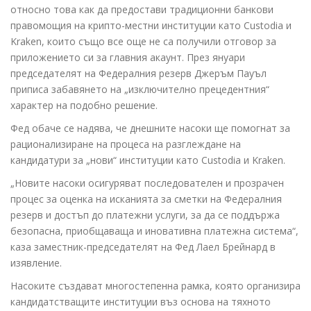
относно това как да предостави традиционни банкови
правомощия на крипто-местни институции като Custodia и
Kraken, които също все още не са получили отговор за
приложението си за главния акаунт. През януари
председателят на Федералния резерв Джеръм Пауъл
приписа забавянето на „изключително прецедентния“
характер на подобно решение.
Фед обаче се надява, че днешните насоки ще помогнат за
рационализиране на процеса на разглеждане на
кандидатури за „нови“ институции като Custodia и Kraken.
„Новите насоки осигуряват последователен и прозрачен
процес за оценка на исканията за сметки на Федералния
резерв и достъп до платежни услуги, за да се поддържа
безопасна, приобщаваща и иновативна платежна система“,
каза заместник-председателят на Фед Лаел Брейнард в
изявление.
Насоките създават многостепенна рамка, която организира
кандидатстващите институции въз основа на тяхното