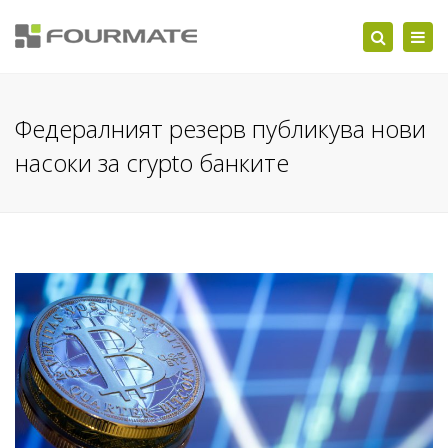
Togg
Search
navi
Федералният резерв публикува нови
насоки за crypto банките