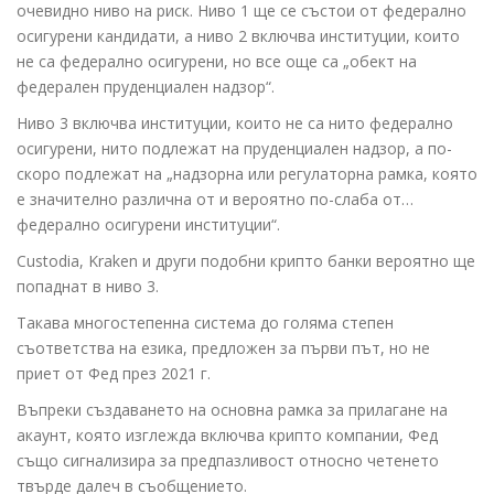
очевидно ниво на риск. Ниво 1 ще се състои от федерално
осигурени кандидати, а ниво 2 включва институции, които
не са федерално осигурени, но все още са „обект на
федерален пруденциален надзор“.
Ниво 3 включва институции, които не са нито федерално
осигурени, нито подлежат на пруденциален надзор, а по-
скоро подлежат на „надзорна или регулаторна рамка, която
е значително различна от и вероятно по-слаба от…
федерално осигурени институции“.
Custodia, Kraken и други подобни крипто банки вероятно ще
попаднат в ниво 3.
Такава многостепенна система до голяма степен
съответства на езика, предложен за първи път, но не
приет от Фед през 2021 г.
Въпреки създаването на основна рамка за прилагане на
акаунт, която изглежда включва крипто компании, Фед
също сигнализира за предпазливост относно четенето
твърде далеч в съобщението.