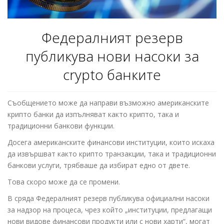
Федералният резерв
публикува нови насоки за
crypto банките
Съобщението може да направи възможно американските
крипто банки да изпълняват както крипто, така и
традиционни банкови функции.
Досега американските финансови институции, които искаха
да извършват както крипто транзакции, така и традиционни
банкови услуги, трябваше да избират едно от двете.
Това скоро може да се промени.
В сряда Федералният резерв публикува официални насоки
за надзор на процеса, чрез който „институции, предлагащи
нови видове финансови продукти или с нови харти“, могат