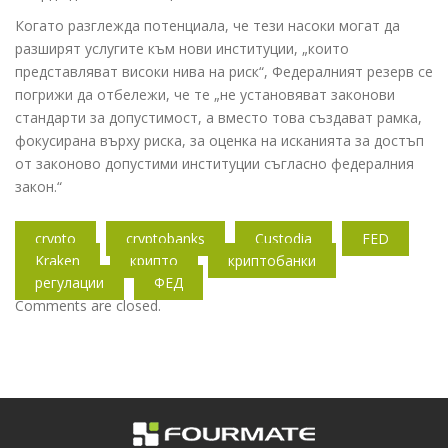
Когато разглежда потенциала, че тези насоки могат да
разширят услугите към нови институции, „които
представляват високи нива на риск“, Федералният резерв се
погрижи да отбележи, че те „не установяват законови
стандарти за допустимост, а вместо това създават рамка,
фокусирана върху риска, за оценка на исканията за достъп
от законово допустими институции съгласно федералния
закон.“
crypto
cryptobanks
Custodia
FED
Kraken
крипто
криптобанки
регулации
ФЕД
Comments are closed.