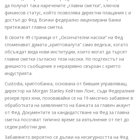
да получат така наречените „главни сметки“, ключов
финансов статус, който позволява директни плащания с и
достъп до Фед. Всички федерално лицензирани банки
притежават главна сметка.
В своите 49 страници от „Окончателни насоки“ на Фед
споменават думата „криптовалута“ само веднъж, когато
обсъждат вида нови институции, които могат да търсят
главни сметки съгласно тези насоки. Но подтекстът на
днешното съобщение е неразривно свързан с крипто
индустрията.
Custodia, криптобанка, основана от бившия управляващ
директор на Morgan Stanley Кейтлин Лонг, съди Федералния
резерв през юни, позовавайки се на 19-месечно забавяне в
обработката на заявлението на банката за главен акаунт
от Фед. Документите за кандидатстване на Фед за главна
сметка посочват типично време за изпълнение от пет до
седем работни дни.
Забавянето вероятно се дължи на несигурността на Фед