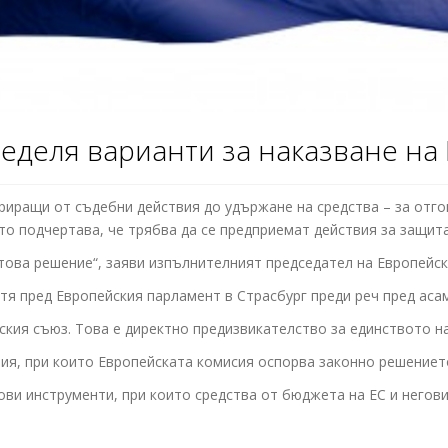
еделя варианти за наказване н
иращи от съдебни действия до удържане на средства – за отгов
то подчертава, че трябва да се предприемат действия за защит
ова решение“, заяви изпълнителният председател на Европейск
а тя пред Европейския парламент в Страсбург преди реч пред а
кия съюз. Това е директно предизвикателство за единството на
ния, при които Европейската комисия оспорва законно решение
сови инструменти, при които средства от бюджета на ЕС и него