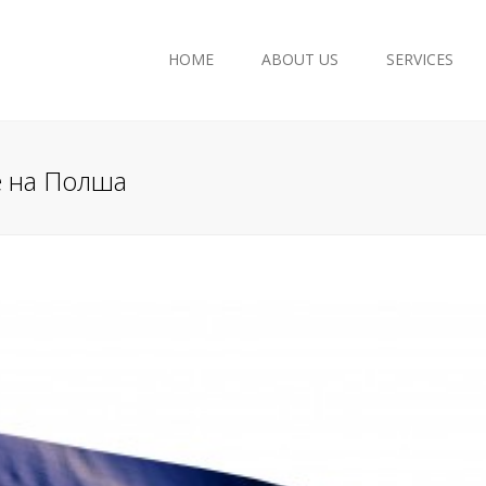
HOME
ABOUT US
SERVICES
Accounting Services
Company Registration
е на Полша
Tax Consultancy
European Union Grants
Payroll
Legal Consultancy
Archive