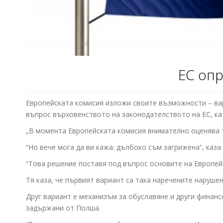
ЕС опр
Европейската комисия изложи своите възможности – вар
въпрос върховенството на законодателството на ЕС, ка
„В момента Европейската комисия внимателно оценява т
“Но вече мога да ви кажа: дълбоко съм загрижена”, каз
“Това решение поставя под въпрос основите на Европейс
Тя каза, че първият вариант са така наречените наруше
Друг вариант е механизъм за обуславяне и други финан
задържани от Полша.