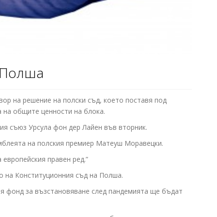
а Полша
ор на решение на полски съд, което поставя под
а на общите ценности на блока.
ия съюз Урсула фон дер Лайен във вторник.
самблеята на полския премиер Матеуш Моравецки.
 европейския правен ред.”
то на Конституционния съд на Полша.
вия фонд за възстановяване след пандемията ще бъдат