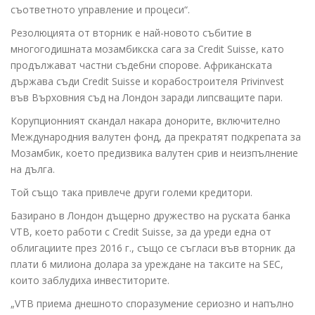
съответното управление и процеси“.
Резолюцията от вторник е най-новото събитие в
многогодишната мозамбикска сага за Credit Suisse, като
продължават частни съдебни спорове. Африканската
държава съди Credit Suisse и корабостроителя Privinvest
във Върховния съд на Лондон заради липсващите пари.
Корупционният скандал накара донорите, включително
Международния валутен фонд, да прекратят подкрепата за
Мозамбик, което предизвика валутен срив и неизпълнение
на дълга.
Той също така привлече други големи кредитори.
Базирано в Лондон дъщерно дружество на руската банка
VTB, което работи с Credit Suisse, за да уреди една от
облигациите през 2016 г., също се съгласи във вторник да
плати 6 милиона долара за уреждане на таксите на SEC,
които заблудиха инвеститорите.
„VTB приема днешното споразумение сериозно и напълно