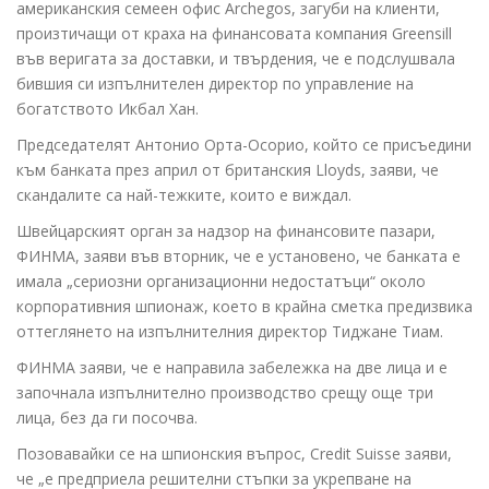
американския семеен офис Archegos, загуби на клиенти,
произтичащи от краха на финансовата компания Greensill
във веригата за доставки, и твърдения, че е подслушвала
бившия си изпълнителен директор по управление на
богатството Икбал Хан.
Председателят Антонио Орта-Осорио, който се присъедини
към банката през април от британския Lloyds, заяви, че
скандалите са най-тежките, които е виждал.
Швейцарският орган за надзор на финансовите пазари,
ФИНМА, заяви във вторник, че е установено, че банката е
имала „сериозни организационни недостатъци“ около
корпоративния шпионаж, което в крайна сметка предизвика
оттеглянето на изпълнителния директор Тиджане Тиам.
ФИНМА заяви, че е направила забележка на две лица и е
започнала изпълнително производство срещу още три
лица, без да ги посочва.
Позовавайки се на шпионския въпрос, Credit Suisse заяви,
че „е предприела решителни стъпки за укрепване на