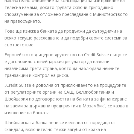
наказателно обвинение за конспирация за извършване на
телесна измама, докато групата сключи тригодишно
споразумение за отложено преследване с Министерството
на правосъдието.
Това ще изисква банката да продължи да сътрудничи на
всяко текущо разследване и да подобри своите системи за
съответствие.
Европейското дъщерно дружество на Credit Suisse също се
е договорило с швейцарския регулатор да назначи
независима трета страна, която да наблюдава нейните
транзакции и контрол на риска.
„Credit Suisse е доволна от приключването на процедурите
от регулаторните органи на САЩ, Великобритания и
Швейцария по договореността на банката за финансиране
на заеми за държавни предприятия в Мозамбик“, се казва в
изявление на банката.
Швейцарската банка вече се измъчва от поредица от
скандали, включително тежки загуби от краха на