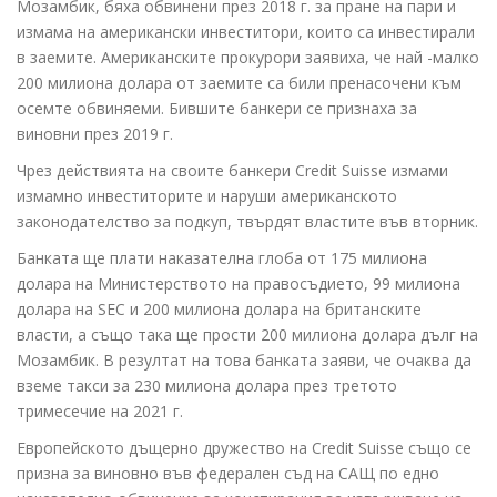
Мозамбик, бяха обвинени през 2018 г. за пране на пари и
измама на американски инвеститори, които са инвестирали
в заемите. Американските прокурори заявиха, че най -малко
200 милиона долара от заемите са били пренасочени към
осемте обвиняеми. Бившите банкери се признаха за
виновни през 2019 г.
Чрез действията на своите банкери Credit Suisse измами
измамно инвеститорите и наруши американското
законодателство за подкуп, твърдят властите във вторник.
Банката ще плати наказателна глоба от 175 милиона
долара на Министерството на правосъдието, 99 милиона
долара на SEC и 200 милиона долара на британските
власти, а също така ще прости 200 милиона долара дълг на
Мозамбик. В резултат на това банката заяви, че очаква да
вземе такси за 230 милиона долара през третото
тримесечие на 2021 г.
Европейското дъщерно дружество на Credit Suisse също се
призна за виновно във федерален съд на САЩ по едно