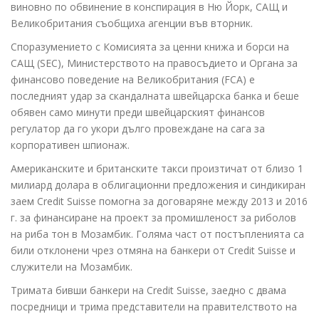
виновно по обвинение в конспирация в Ню Йорк, САЩ и
Великобритания съобщиха агенции във вторник.
Споразумението с Комисията за ценни книжа и борси на
САЩ (SEC), Министерството на правосъдието и Органа за
финансово поведение на Великобритания (FCA) е
последният удар за скандалната швейцарска банка и беше
обявен само минути преди швейцарският финансов
регулатор да го укори дълго провеждане на сага за
корпоративен шпионаж.
Американските и британските такси произтичат от близо 1
милиард долара в облигационни предложения и синдикиран
заем Credit Suisse помогна за договаряне между 2013 и 2016
г. за финансиране на проект за промишленост за риболов
на риба тон в Мозамбик. Голяма част от постъпленията са
били отклонени чрез отмяна на банкери от Credit Suisse и
служители на Мозамбик.
Тримата бивши банкери на Credit Suisse, заедно с двама
посредници и трима представители на правителството на